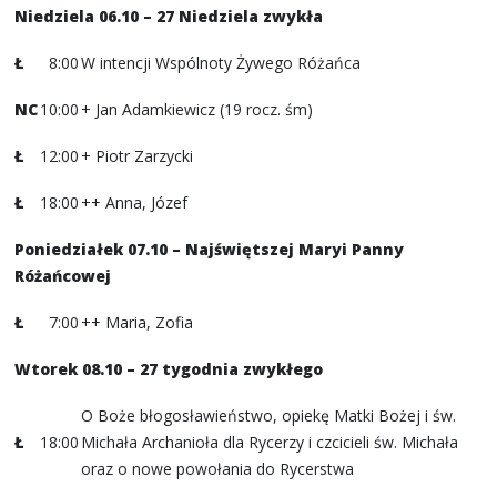
Niedziela 06.10 – 27 Niedziela zwykła
Ł
8:00
W intencji Wspólnoty Żywego Różańca
NC
10:00
+ Jan Adamkiewicz (19 rocz. śm)
Ł
12:00
+ Piotr Zarzycki
Ł
18:00
++ Anna, Józef
Poniedziałek 07.10 – Najświętszej Maryi Panny
Różańcowej
Ł
7:00
++ Maria, Zofia
Wtorek 08.10 – 27 tygodnia zwykłego
O Boże błogosławieństwo, opiekę Matki Bożej i św.
Ł
18:00
Michała Archanioła dla Rycerzy i czcicieli św. Michała
oraz o nowe powołania do Rycerstwa