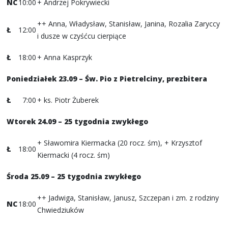
NC
10:00
+ Andrzej Pokrywiecki
++ Anna, Władysław, Stanisław, Janina, Rozalia Zaryccy
Ł
12:00
i dusze w czyśćcu cierpiące
Ł
18:00
+ Anna Kasprzyk
Poniedziałek 23.09 – Św. Pio z Pietrelciny, prezbitera
Ł
7:00
+ ks. Piotr Żuberek
Wtorek 24.09 – 25 tygodnia zwykłego
+ Sławomira Kiermacka (20 rocz. śm), + Krzysztof
Ł
18:00
Kiermacki (4 rocz. śm)
Środa 25.09 – 25 tygodnia zwykłego
++ Jadwiga, Stanisław, Janusz, Szczepan i zm. z rodziny
NC
18:00
Chwiedziuków