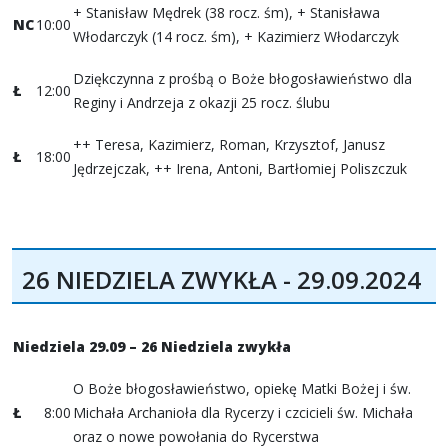
+ Stanisław Mędrek (38 rocz. śm), + Stanisława
NC
10:00
Włodarczyk (14 rocz. śm), + Kazimierz Włodarczyk
Dziękczynna z prośbą o Boże błogosławieństwo dla
Ł
12:00
Reginy i Andrzeja z okazji 25 rocz. ślubu
++ Teresa, Kazimierz, Roman, Krzysztof, Janusz
Ł
18:00
Jędrzejczak, ++ Irena, Antoni, Bartłomiej Poliszczuk
26 NIEDZIELA ZWYKŁA - 29.09.2024
Niedziela 29.09 – 26 Niedziela zwykła
O Boże błogosławieństwo, opiekę Matki Bożej i św.
Ł
8:00
Michała Archanioła dla Rycerzy i czcicieli św. Michała
oraz o nowe powołania do Rycerstwa