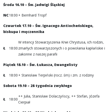
Środa 16.10 – Św. Jadwigi Śląskiej
NC
18:00
+ Bernhard Tropf
Czwartek 17.10
– Św. Ignacego Antiocheńskiego,
biskupa i męczennika
W intencji Stowarzyszenia Krwi Chrystusa, ich rodzin,
Ł
18:00
zmarłych stowarzyszonych i o powołania kapłańskie i
zakonne z naszej parafii
Piątek 18.10 – Św. Łukasza, Ewangelisty
Ł
18:00
+ Stanisław Terpiński (rocz. śm) i zm. z rodziny
Sobota 19.10 – 28 tygodnia zwykłego
++ Julia, Stanisław Dolaczyńscy, ++ Stefan, Józefa
Ł
18:00
Cierpiał