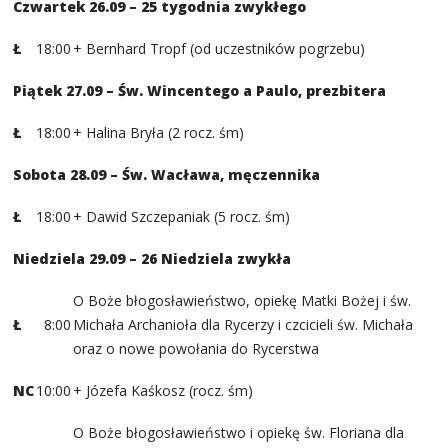
Czwartek 26.09
– 25 tygodnia zwykłego
Ł
18:00
+ Bernhard Tropf (od uczestników pogrzebu)
Piątek 27.09 – Św. Wincentego a Paulo, prezbitera
Ł
18:00
+ Halina Bryła (2 rocz. śm)
Sobota 28.09 – Św. Wacława, męczennika
Ł
18:00
+ Dawid Szczepaniak (5 rocz. śm)
Niedziela 29.09 – 26 Niedziela zwykła
O Boże błogosławieństwo, opiekę Matki Bożej i św.
Ł
8:00
Michała Archanioła dla Rycerzy i czcicieli św. Michała
oraz o nowe powołania do Rycerstwa
NC
10:00
+ Józefa Kaśkosz (rocz. śm)
O Boże błogosławieństwo i opiekę św. Floriana dla