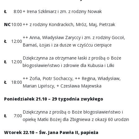
Ł
8:00
+ Irena Szkliniarz i zm. z rodziny Nowak
NC
10:00
++ z rodziny Kondrackich, Mróz, Maj, Pietrzak
++ Anna, Władysław Zaryccy i zm. z rodziny Gocoł,
Ł
12:00
Barnaś, Łojas i za dusze w czyśćcu cierpiące
Dziękczynna za otrzymane łaski z prośbą o Boże
Ł
12:00
błogosławieństwo i zdrowie dla Kubusia i Lilki
++ Zofia, Piotr Sochaccy, ++ Regina, Władysław,
Ł
18:00
Marian Lipińscy, + Czesława Majewska
Poniedziałek 21.10 – 29 tygodnia zwykłego
Dziękczynna z prośbą o Boże błogosławieństwo i
Ł
7:00
opiekę Matki Bożej dla Zbigniewa z okazji 60 urodzin
Wtorek 22.10 – Św. Jana Pawła II, papieża