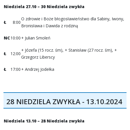
Niedziela 27.10 – 30 Niedziela zwykła
O zdrowie i Boże błogosławieństwo dla Sabiny, Iwony,
Ł
8:00
Bronisława i Dawida z rodziną
NC
10:00
+ Julian Smoleń
+ Józefa (15 rocz. śm), + Stanisław (27 rocz. śm), +
Ł
12:00
Grzegorz Liberscy
Ł
17:00
+ Andrzej Jodełka
28 NIEDZIELA ZWYKŁA - 13.10.2024
Niedziela 13.10 – 28 Niedziela zwykła