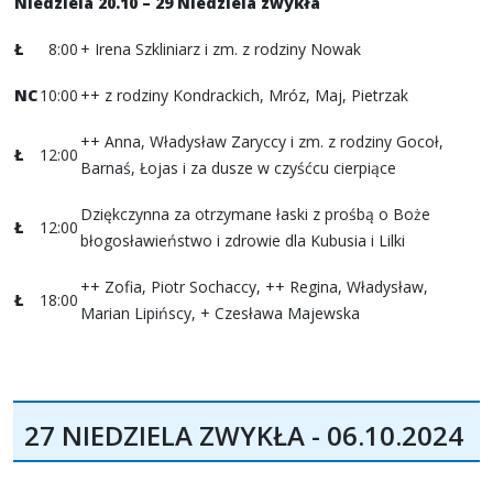
Niedziela 20.10 – 29 Niedziela zwykła
Ł
8:00
+ Irena Szkliniarz i zm. z rodziny Nowak
NC
10:00
++ z rodziny Kondrackich, Mróz, Maj, Pietrzak
++ Anna, Władysław Zaryccy i zm. z rodziny Gocoł,
Ł
12:00
Barnaś, Łojas i za dusze w czyśćcu cierpiące
Dziękczynna za otrzymane łaski z prośbą o Boże
Ł
12:00
błogosławieństwo i zdrowie dla Kubusia i Lilki
++ Zofia, Piotr Sochaccy, ++ Regina, Władysław,
Ł
18:00
Marian Lipińscy, + Czesława Majewska
27 NIEDZIELA ZWYKŁA - 06.10.2024