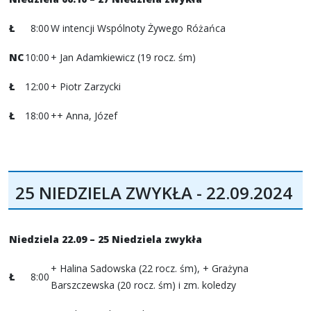
Ł
8:00
W intencji Wspólnoty Żywego Różańca
NC
10:00
+ Jan Adamkiewicz (19 rocz. śm)
Ł
12:00
+ Piotr Zarzycki
Ł
18:00
++ Anna, Józef
25 NIEDZIELA ZWYKŁA - 22.09.2024
Niedziela 22.09 – 25 Niedziela zwykła
+ Halina Sadowska (22 rocz. śm), + Grażyna
Ł
8:00
Barszczewska (20 rocz. śm) i zm. koledzy