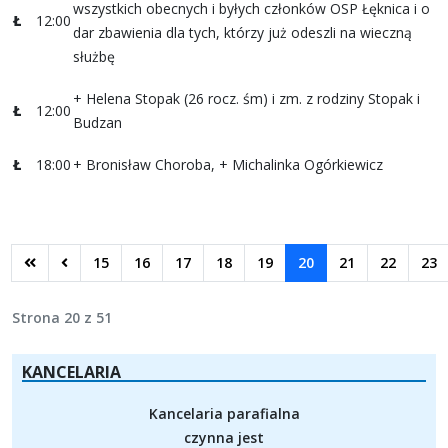
wszystkich obecnych i byłych członków OSP Łęknica i o
Ł
12:00
dar zbawienia dla tych, którzy już odeszli na wieczną
służbę
+ Helena Stopak (26 rocz. śm) i zm. z rodziny Stopak i
Ł
12:00
Budzan
Ł
18:00
+ Bronisław Choroba, + Michalinka Ogórkiewicz
15
16
17
18
19
20
21
22
23
Strona 20 z 51
KANCELARIA
Kancelaria parafialna
czynna jest