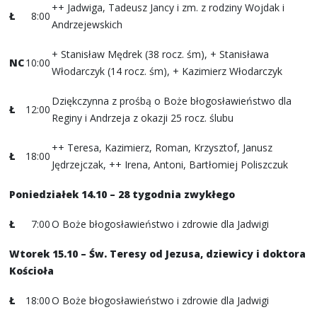
++ Jadwiga, Tadeusz Jancy i zm. z rodziny Wojdak i
Ł
8:00
Andrzejewskich
+ Stanisław Mędrek (38 rocz. śm), + Stanisława
NC
10:00
Włodarczyk (14 rocz. śm), + Kazimierz Włodarczyk
Dziękczynna z prośbą o Boże błogosławieństwo dla
Ł
12:00
Reginy i Andrzeja z okazji 25 rocz. ślubu
++ Teresa, Kazimierz, Roman, Krzysztof, Janusz
Ł
18:00
Jędrzejczak, ++ Irena, Antoni, Bartłomiej Poliszczuk
Poniedziałek 14.10 – 28 tygodnia zwykłego
Ł
7:00
O Boże błogosławieństwo i zdrowie dla Jadwigi
Wtorek 15.10 – Św. Teresy od Jezusa, dziewicy i doktora
Kościoła
Ł
18:00
O Boże błogosławieństwo i zdrowie dla Jadwigi