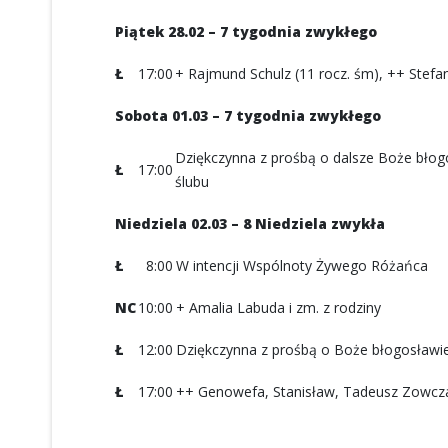
Piątek 28.02 – 7 tygodnia zwykłego
Ł
17:00
+ Rajmund Schulz (11 rocz. śm), ++ Stefani
Sobota 01.03 – 7 tygodnia zwykłego
Dziękczynna z prośbą o dalsze Boże błogos
Ł
17:00
ślubu
Niedziela 02.03 – 8 Niedziela zwykła
Ł
8:00
W intencji Wspólnoty Żywego Różańca
NC
10:00
+ Amalia Labuda i zm. z rodziny
Ł
12:00
Dziękczynna z prośbą o Boże błogosławieńs
Ł
17:00
++ Genowefa, Stanisław, Tadeusz Zowcz