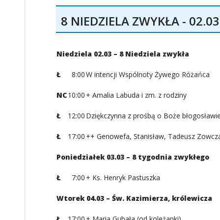
8 NIEDZIELA ZWYKŁA - 02.03
Niedziela 02.03 – 8 Niedziela zwykła
Ł
8:00
W intencji Wspólnoty Żywego Różańca
NC
10:00
+ Amalia Labuda i zm. z rodziny
Ł
12:00
Dziękczynna z prośbą o Boże błogosławieńs
Ł
17:00
++ Genowefa, Stanisław, Tadeusz Zowcz
Poniedziałek 03.03 – 8 tygodnia zwykłego
Ł
7:00
+ Ks. Henryk Pastuszka
Wtorek 04.03 – Św. Kazimierza, królewicza
Ł
17:00
+ Maria Gubała (od koleżanki)