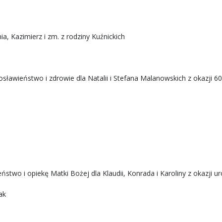
a, Kazimierz i zm. z rodziny Kuźnickich
ławieństwo i zdrowie dla Natalii i Stefana Malanowskich z okazji 60
two i opiekę Matki Bożej dla Klaudii, Konrada i Karoliny z okazji ur
ak