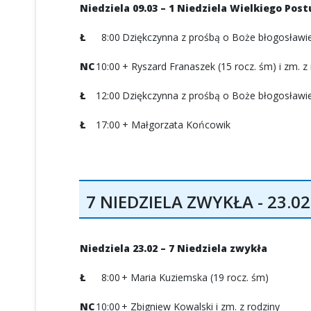
Niedziela 09.03 – 1 Niedziela Wielkiego Post
Ł
8:00
Dziękczynna z prośbą o Boże błogosławień
NC
10:00
+ Ryszard Franaszek (15 rocz. śm) i zm. z
Ł
12:00
Dziękczynna z prośbą o Boże błogosławieńs
Ł
17:00
+ Małgorzata Końcowik
7 NIEDZIELA ZWYKŁA - 23.02
Niedziela 23.02 – 7 Niedziela zwykła
Ł
8:00
+ Maria Kuziemska (19 rocz. śm)
NC
10:00
+ Zbigniew Kowalski i zm. z rodziny