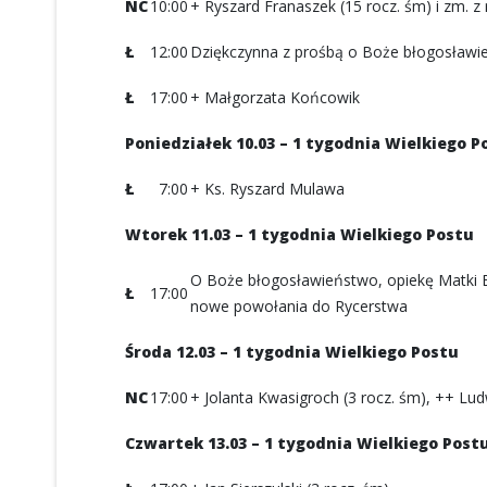
NC
10:00
+ Ryszard Franaszek (15 rocz. śm) i zm. z 
Ł
12:00
Dziękczynna z prośbą o Boże błogosławieńs
Ł
17:00
+ Małgorzata Końcowik
Poniedziałek 10.03 – 1 tygodnia Wielkiego P
Ł
7:00
+ Ks. Ryszard Mulawa
Wtorek 11.03 – 1 tygodnia Wielkiego Postu
O Boże błogosławieństwo, opiekę Matki Boż
Ł
17:00
nowe powołania do Rycerstwa
Środa 12.03 – 1 tygodnia Wielkiego Postu
NC
17:00
+ Jolanta Kwasigroch (3 rocz. śm), ++ Ludw
Czwartek 13.03 – 1 tygodnia Wielkiego Post