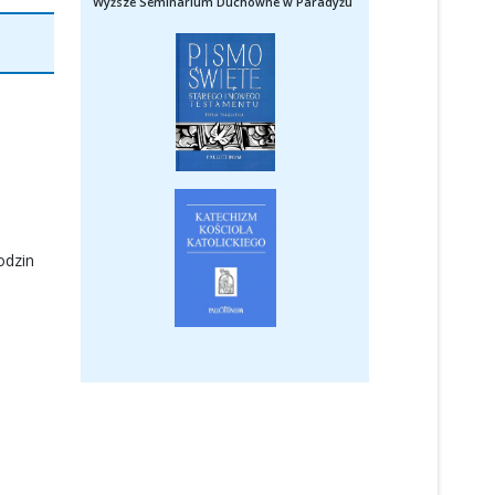
Wyższe Seminarium Duchowne w Paradyżu
odzin