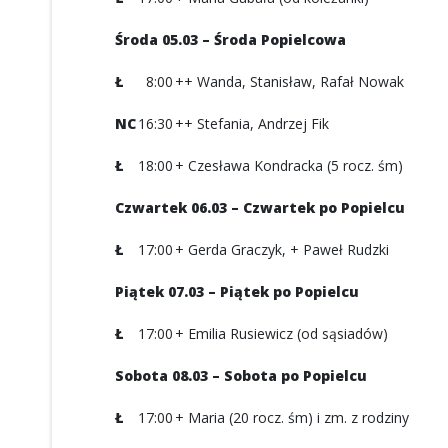
Środa 05.03 – Środa Popielcowa
Ł
8:00
++ Wanda, Stanisław, Rafał Nowak
NC
16:30
++ Stefania, Andrzej Fik
Ł
18:00
+ Czesława Kondracka (5 rocz. śm)
Czwartek 06.03 – Czwartek po Popielcu
Ł
17:00
+ Gerda Graczyk, + Paweł Rudzki
Piątek 07.03 – Piątek po Popielcu
Ł
17:00
+ Emilia Rusiewicz (od sąsiadów)
Sobota 08.03 – Sobota po Popielcu
Ł
17:00
+ Maria (20 rocz. śm) i zm. z rodziny