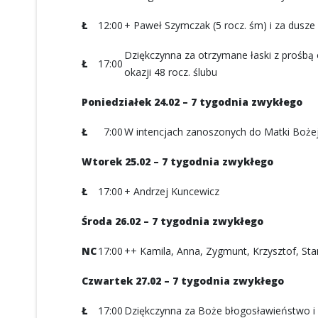
Ł
12:00
+ Paweł Szymczak (5 rocz. śm) i za dusze 
Dziękczynna za otrzymane łaski z prośbą
Ł
17:00
okazji 48 rocz. ślubu
Poniedziałek 24.02 – 7 tygodnia zwykłego
Ł
7:00
W intencjach zanoszonych do Matki Bożej
Wtorek 25.02 – 7 tygodnia zwykłego
Ł
17:00
+ Andrzej Kuncewicz
Środa 26.02 – 7 tygodnia zwykłego
NC
17:00
++ Kamila, Anna, Zygmunt, Krzysztof, Sta
Czwartek 27.02 – 7 tygodnia zwykłego
Ł
17:00
Dziękczynna za Boże błogosławieństwo i