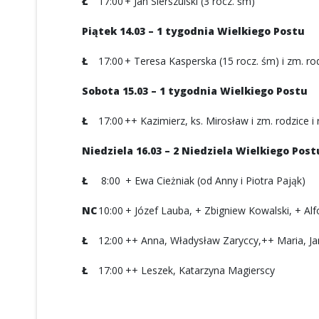
Ł
17:00
+ Jan Sierszulski (3 rocz. śm)
Piątek 14.03 – 1 tygodnia Wielkiego Postu
Ł
17:00
+ Teresa Kasperska (15 rocz. śm) i zm. r
Sobota 15.03 – 1 tygodnia Wielkiego Postu
Ł
17:00
++ Kazimierz, ks. Mirosław i zm. rodzice 
Niedziela 16.03 – 2 Niedziela Wielkiego Post
Ł
8:00
+ Ewa Cieżniak (od Anny i Piotra Pająk)
NC
10:00
+ Józef Lauba, + Zbigniew Kowalski, + A
Ł
12:00
++ Anna, Władysław Zaryccy,++ Maria, Jan,
Ł
17:00
++ Leszek, Katarzyna Magierscy