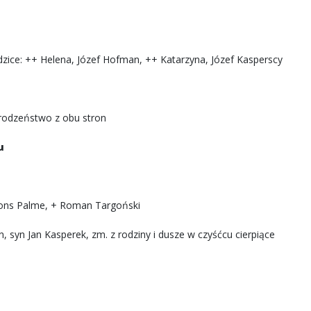
odzice: ++ Helena, Józef Hofman, ++ Katarzyna, Józef Kasperscy
i rodzeństwo z obu stron
u
lfons Palme, + Roman Targoński
 syn Jan Kasperek, zm. z rodziny i dusze w czyśćcu cierpiące