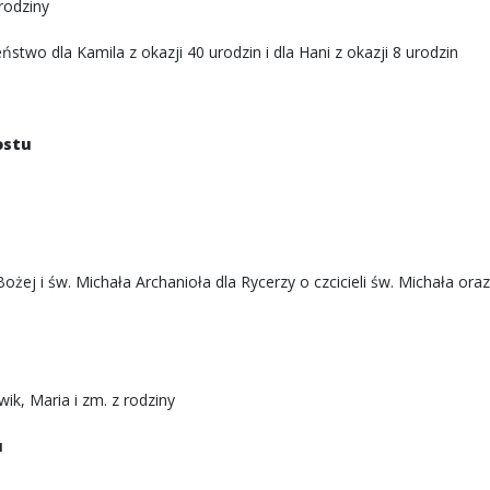
rodziny
two dla Kamila z okazji 40 urodzin i dla Hani z okazji 8 urodzin
ostu
ej i św. Michała Archanioła dla Rycerzy o czcicieli św. Michała oraz
ik, Maria i zm. z rodziny
u