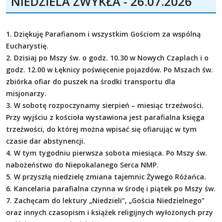
NIEDZIELA ZWYKŁA - 26.07.2026
1. Dziękuję Parafianom i wszystkim Gościom za wspólną
Eucharystię.
2. Dzisiaj po Mszy św. o godz. 10.30 w Nowych Czaplach i o
godz. 12.00 w Łęknicy poświęcenie pojazdów. Po Mszach św.
zbiórka ofiar do puszek na środki transportu dla
misjonarzy.
3. W sobotę rozpoczynamy sierpień – miesiąc trzeźwości.
Przy wyjściu z kościoła wystawiona jest parafialna księga
trzeźwości, do której można wpisać się ofiarując w tym
czasie dar abstynencji.
4. W tym tygodniu pierwsza sobota miesiąca. Po Mszy św.
nabożeństwo do Niepokalanego Serca NMP.
5. W przyszłą niedzielę zmiana tajemnic Żywego Różańca.
6. Kancelaria parafialna czynna w środę i piątek po Mszy św.
7. Zachęcam do lektury „Niedzieli”, „Gościa Niedzielnego”
oraz innych czasopism i książek religijnych wyłożonych przy