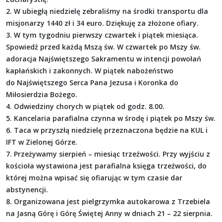
2. W ubiegłą niedzielę zebraliśmy na środki transportu dla
misjonarzy 1440 zł i 34 euro. Dziękuję za złożone ofiary.
3. W tym tygodniu pierwszy czwartek i piątek miesiąca.
Spowiedź przed każdą Mszą św. W czwartek po Mszy św.
adoracja Najświętszego Sakramentu w intencji powołań
kapłańskich i zakonnych. W piątek nabożeństwo
do Najświętszego Serca Pana Jezusa i Koronka do
Miłosierdzia Bożego.
4. Odwiedziny chorych w piątek od godz. 8.00.
5. Kancelaria parafialna czynna w środę i piątek po Mszy św.
6. Taca w przyszłą niedzielę przeznaczona będzie na KUL i
IFT w Zielonej Górze.
7. Przeżywamy sierpień – miesiąc trzeźwości. Przy wyjściu z
kościoła wystawiona jest parafialna księga trzeźwości, do
której można wpisać się ofiarując w tym czasie dar
abstynencji.
8. Organizowana jest pielgrzymka autokarowa z Trzebiela
na Jasną Górę i Górę Świętej Anny w dniach 21 – 22 sierpnia.