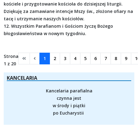
kościele i przygotowanie kościoła do dzisiejszej liturgii.
Dziękuję za zamawiane intencje Mszy św., złożone ofiary na
tacę i utrzymanie naszych kościołów.
12. Wszystkim Parafianom i Gościom życzę Bożego
błogosławieństwa w nowym tygodniu.
Strona
1
2
3
4
5
6
7
8
9
1
1 z 20
KANCELARIA
Kancelaria parafialna
czynna jest
w środy i piątki
po Eucharystii