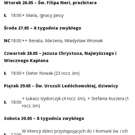
Wtorek 26.05 – Św. Filipa Neri, prezbitera
Ł
18:00
+ Maria, Ignacy Jancy
Środa 27.05 – 8 tygodnia zwykłego
NC
18:00
++ Renata, Marzena, Władysław Wroniak
Czwartek 28.05 – Jezusa Chrystusa, Najwyższego i
Wiecznego Kapłana
Ł
18:00
+ Dieter Nowak (23 rocz. śm)
Piątek 29.05 – Św. Urszuli Ledóchowskiej, dziewicy
+ Łukasz Izydorczyk (4 rocz. śm), + Stefania Kuczera (1
Ł
18:00
rocz. śm)
Sobota 30.05 – 8 tygodnia zwykłego
W intencji dzieci przystępujących do I Komunii św. i ich
Ł
12:00