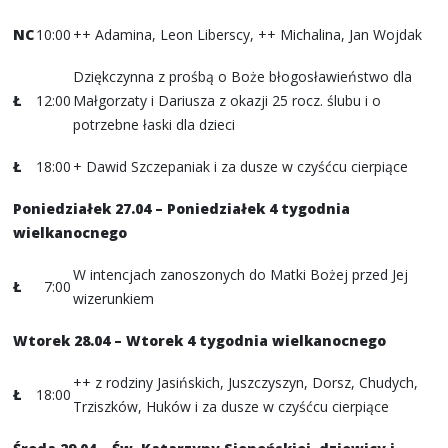
NC
10:00
++ Adamina, Leon Liberscy, ++ Michalina, Jan Wojdak
Dziękczynna z prośbą o Boże błogosławieństwo dla
Ł
12:00
Małgorzaty i Dariusza z okazji 25 rocz. ślubu i o
potrzebne łaski dla dzieci
Ł
18:00
+ Dawid Szczepaniak i za dusze w czyśćcu cierpiące
Poniedziałek 27.04 – Poniedziałek 4 tygodnia
wielkanocnego
W intencjach zanoszonych do Matki Bożej przed Jej
Ł
7:00
wizerunkiem
Wtorek 28.04 – Wtorek 4 tygodnia wielkanocnego
++ z rodziny Jasińskich, Juszczyszyn, Dorsz, Chudych,
Ł
18:00
Trziszków, Huków i za dusze w czyśćcu cierpiące