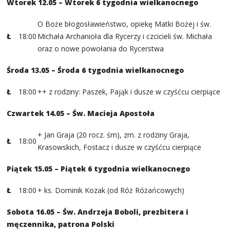
Wtorek 12.05 – Wtorek 6 tygodnia wielkanocnego
O Boże błogosławieństwo, opiekę Matki Bożej i św.
Ł
18:00
Michała Archanioła dla Rycerzy i czcicieli św. Michała
oraz o nowe powołania do Rycerstwa
Środa 13.05 – Środa 6 tygodnia wielkanocnego
Ł
18:00
++ z rodziny: Paszek, Pająk i dusze w czyśćcu cierpiące
Czwartek 14.05 – Św. Macieja Apostoła
+ Jan Graja (20 rocz. śm), zm. z rodziny Graja,
Ł
18:00
Krasowskich, Fostacz i dusze w czyśćcu cierpiące
Piątek 15.05 – Piątek 6 tygodnia wielkanocnego
Ł
18:00
+ ks. Dominik Kozak (od Róż Różańcowych)
Sobota 16.05 – Św. Andrzeja Boboli, prezbitera i
męczennika, patrona Polski