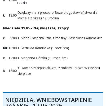
rodzin
Dziękczynna z prośbą o Boże błogosławieństwo dla
Ł
18:00
Michała z okazji 19 urodzin
Niedziela 31.05 – Najświętszej Trójcy
Ł
8:00
+ Maria Piasecka i zm. z rodziny Piaseckich i Adamskich
NC
10:00
+ Gertruda Kamińska (1 rocz. śm)
Ł
12:00
+ Marianna Górska (10 rocz. śm)
+ Dawid Szczepaniak, zm. z rodziny i dusze w czyśćcu
Ł
18:00
cierpiące
NIEDZIELA, WNIEBOWSTĄPIENIE
PAŃSKIE - 17.05.2026