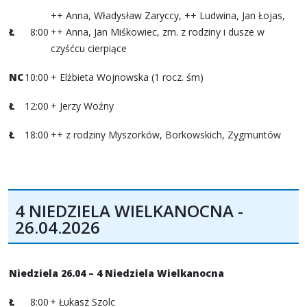
++ Anna, Władysław Zaryccy, ++ Ludwina, Jan Łojas,
Ł
8:00
++ Anna, Jan Miśkowiec, zm. z rodziny i dusze w
czyśćcu cierpiące
NC
10:00
+ Elżbieta Wojnowska (1 rocz. śm)
Ł
12:00
+ Jerzy Woźny
Ł
18:00
++ z rodziny Myszorków, Borkowskich, Zygmuntów
4 NIEDZIELA WIELKANOCNA -
26.04.2026
Niedziela 26.04 – 4 Niedziela Wielkanocna
Ł
8:00
+ Łukasz Szolc