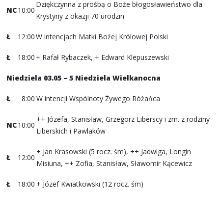
Dziękczynna z prośbą o Boże błogosławieństwo dla
NC
10:00
Krystyny z okazji 70 urodzin
Ł
12:00
W intencjach Matki Bożej Królowej Polski
Ł
18:00
+ Rafał Rybaczek, + Edward Klepuszewski
Niedziela 03.05 – 5 Niedziela Wielkanocna
Ł
8:00
W intencji Wspólnoty Żywego Różańca
++ Józefa, Stanisław, Grzegorz Liberscy i zm. z rodziny
NC
10:00
Liberskich i Pawlaków
+ Jan Krasowski (5 rocz. śm), ++ Jadwiga, Longin
Ł
12:00
Misiuna, ++ Zofia, Stanisław, Sławomir Kącewicz
Ł
18:00
+ Józef Kwiatkowski (12 rocz. śm)