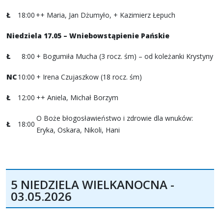
Ł
18:00
++ Maria, Jan Dżumyło, + Kazimierz Łepuch
Niedziela 17.05 – Wniebowstąpienie Pańskie
Ł
8:00
+ Bogumiła Mucha (3 rocz. śm) – od koleżanki Krystyny
NC
10:00
+ Irena Czujaszkow (18 rocz. śm)
Ł
12:00
++ Aniela, Michał Borzym
O Boże błogosławieństwo i zdrowie dla wnuków:
Ł
18:00
Eryka, Oskara, Nikoli, Hani
5 NIEDZIELA WIELKANOCNA -
03.05.2026