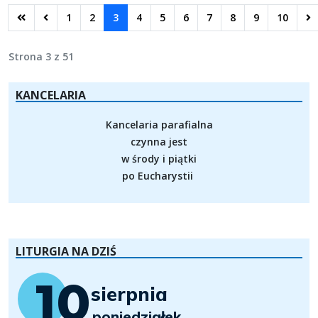
1
2
3
4
5
6
7
8
9
10
Strona 3 z 51
KANCELARIA
Kancelaria parafialna
czynna jest
w środy i piątki
po Eucharystii
LITURGIA NA DZIŚ