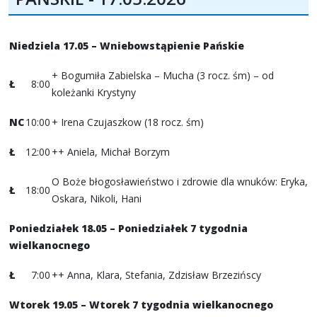
Niedziela 17.05 – Wniebowstąpienie Pańskie
+ Bogumiła Zabielska – Mucha (3 rocz. śm) – od
Ł
8:00
koleżanki Krystyny
NC
10:00
+ Irena Czujaszkow (18 rocz. śm)
Ł
12:00
++ Aniela, Michał Borzym
O Boże błogosławieństwo i zdrowie dla wnuków: Eryka,
Ł
18:00
Oskara, Nikoli, Hani
Poniedziałek 18.05 – Poniedziałek 7 tygodnia
wielkanocnego
Ł
7:00
++ Anna, Klara, Stefania, Zdzisław Brzezińscy
Wtorek 19.05 – Wtorek 7 tygodnia wielkanocnego