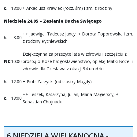
Ł
18:00
+ Arkadiusz Krawiec (rocz. śm) i zm. z rodziny
Niedziela 24.05 – Zesłanie Ducha Świętego
++ Jadwiga, Tadeusz Jancy, + Dorota Toporowska i zm.
Ł
8:00
z rodziny Rychlewskich
Dziękczynna za przeżyte lata w zdrowiu i szczęściu z
NC
10:00
prośbą o Boże błogosławieństwo, opiekę Matki Bożej i
zdrowie dla Czesława z okazji 94 urodzin
Ł
12:00
+ Piotr Zarzycki (od siostry Magdy)
++ Leszek, Katarzyna, Julian, Maria Magierscy, +
Ł
18:00
Sebastian Chojnacki
6 NIEDZIELA WIELKANOCNA -