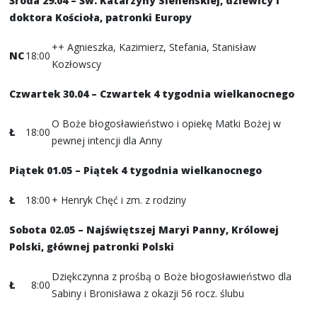
Środa 29.04 – Św. Katarzyny Sieneńskiej, dziewicy i
doktora Kościoła, patronki Europy
++ Agnieszka, Kazimierz, Stefania, Stanisław
NC
18:00
Kozłowscy
Czwartek 30.04 – Czwartek 4 tygodnia wielkanocnego
O Boże błogosławieństwo i opiekę Matki Bożej w
Ł
18:00
pewnej intencji dla Anny
Piątek 01.05 – Piątek 4 tygodnia wielkanocnego
Ł
18:00
+ Henryk Chęć i zm. z rodziny
Sobota 02.05 – Najświętszej Maryi Panny, Królowej
Polski, głównej patronki Polski
Dziękczynna z prośbą o Boże błogosławieństwo dla
Ł
8:00
Sabiny i Bronisława z okazji 56 rocz. ślubu