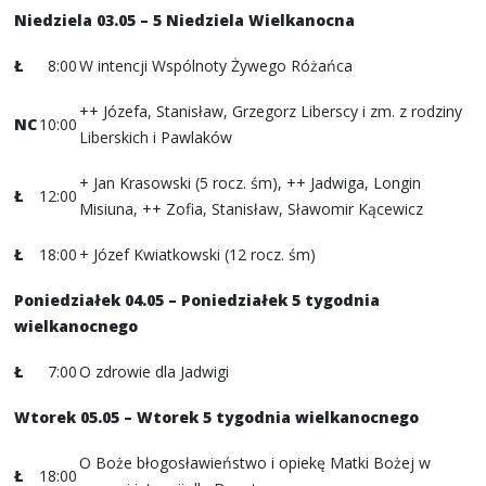
Niedziela 03.05 – 5 Niedziela Wielkanocna
Ł
8:00
W intencji Wspólnoty Żywego Różańca
++ Józefa, Stanisław, Grzegorz Liberscy i zm. z rodziny
NC
10:00
Liberskich i Pawlaków
+ Jan Krasowski (5 rocz. śm), ++ Jadwiga, Longin
Ł
12:00
Misiuna, ++ Zofia, Stanisław, Sławomir Kącewicz
Ł
18:00
+ Józef Kwiatkowski (12 rocz. śm)
Poniedziałek 04.05 – Poniedziałek 5 tygodnia
wielkanocnego
Ł
7:00
O zdrowie dla Jadwigi
Wtorek 05.05 – Wtorek 5 tygodnia wielkanocnego
O Boże błogosławieństwo i opiekę Matki Bożej w
Ł
18:00