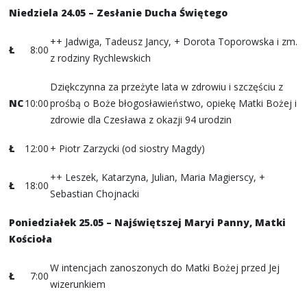
Niedziela 24.05 – Zesłanie Ducha Świętego
++ Jadwiga, Tadeusz Jancy, + Dorota Toporowska i zm.
Ł
8:00
z rodziny Rychlewskich
Dziękczynna za przeżyte lata w zdrowiu i szczęściu z
NC
10:00
prośbą o Boże błogosławieństwo, opiekę Matki Bożej i
zdrowie dla Czesława z okazji 94 urodzin
Ł
12:00
+ Piotr Zarzycki (od siostry Magdy)
++ Leszek, Katarzyna, Julian, Maria Magierscy, +
Ł
18:00
Sebastian Chojnacki
Poniedziałek 25.05 – Najświętszej Maryi Panny, Matki
Kościoła
W intencjach zanoszonych do Matki Bożej przed Jej
Ł
7:00
wizerunkiem