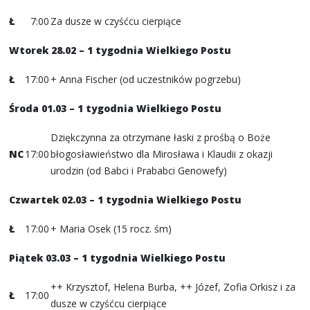
Ł
7:00
Za dusze w czyśćcu cierpiące
Wtorek 28.02 – 1 tygodnia Wielkiego Postu
Ł
17:00
+ Anna Fischer (od uczestników pogrzebu)
Środa 01.03 – 1 tygodnia Wielkiego Postu
Dziękczynna za otrzymane łaski z prośbą o Boże
NC
17:00
błogosławieństwo dla Mirosława i Klaudii z okazji
urodzin (od Babci i Prababci Genowefy)
Czwartek 02.03
– 1 tygodnia Wielkiego Postu
Ł
17:00
+ Maria Osek (15 rocz. śm)
Piątek 03.03 – 1 tygodnia Wielkiego Postu
++ Krzysztof, Helena Burba, ++ Józef, Zofia Orkisz i za
Ł
17:00
dusze w czyśćcu cierpiące