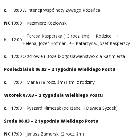
Ł
8:00
W intencji Wspólnoty Żywego Różańca
NC
10:00
+ Kazimierz Kozłowski
+ Teresa Kasperska (13 rocz. śm), + Rodzice: ++
Ł
12:00
Helena, Józef Hofman, ++ Katarzyna, Józef Kasperscy
Ł
17:00
O zdrowie i Boże błogosławieństwo dla Kazimierza
Poniedziałek 06.03 – 2 tygodnia Wielkiego Postu
Ł
7:00
+ Maria (18 rocz. śm) i zm. z rodziny
Wtorek 07.03 – 2 tygodnia Wielkiego Postu
Ł
17:00
+ Ryszard Klimczak (od Izabeli i Dawida Syzdek)
Środa 08.03 – 2 tygodnia Wielkiego Postu
NC
17:00
+ Janusz Zamorski (2 rocz. śm)