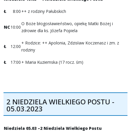
Ł
8:00
++ z rodziny Pałubskich
O Boże błogosławieństwo, opiekę Matki Bożej i
NC
10:00
zdrowie dla ks. Józefa Popiela
+ Rodzice: ++ Apolonia, Zdzisław Koczenasz i zm. z
Ł
12:00
rodziny
Ł
17:00
+ Maria Kuziemska (17 rocz. śm)
2 NIEDZIELA WIELKIEGO POSTU -
05.03.2023
Niedziela 05.03 –2 Niedziela Wielkiego Postu