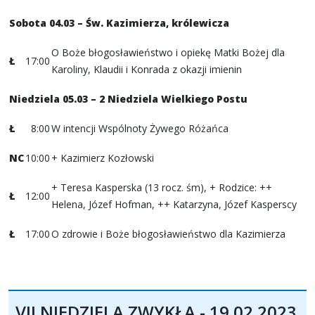
Sobota 04.03
– Św. Kazimierza, królewicza
O Boże błogosławieństwo i opiekę Matki Bożej dla
Ł
17:00
Karoliny, Klaudii i Konrada z okazji imienin
Niedziela 05.03 – 2 Niedziela Wielkiego Postu
Ł
8:00
W intencji Wspólnoty Żywego Różańca
NC
10:00
+ Kazimierz Kozłowski
+ Teresa Kasperska (13 rocz. śm), + Rodzice: ++
Ł
12:00
Helena, Józef Hofman, ++ Katarzyna, Józef Kasperscy
Ł
17:00
O zdrowie i Boże błogosławieństwo dla Kazimierza
VII NIEDZIELA ZWYKŁA - 19.02.2023