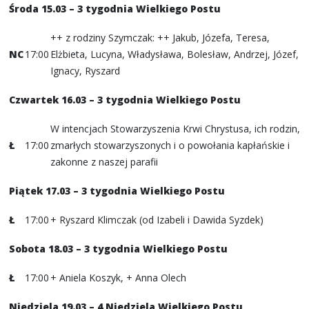
Środa 15.03 – 3 tygodnia Wielkiego Postu
++ z rodziny Szymczak: ++ Jakub, Józefa, Teresa,
NC
17:00
Elżbieta, Lucyna, Władysława, Bolesław, Andrzej, Józef,
Ignacy, Ryszard
Czwartek 16.03
– 3 tygodnia Wielkiego Postu
W intencjach Stowarzyszenia Krwi Chrystusa, ich rodzin,
Ł
17:00
zmarłych stowarzyszonych i o powołania kapłańskie i
zakonne z naszej parafii
Piątek 17.03 – 3 tygodnia Wielkiego Postu
Ł
17:00
+ Ryszard Klimczak (od Izabeli i Dawida Syzdek)
Sobota 18.03
– 3 tygodnia Wielkiego Postu
Ł
17:00
+ Aniela Koszyk, + Anna Olech
Niedziela 19.03 – 4 Niedziela Wielkiego Postu