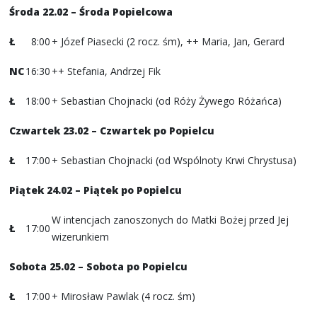
Środa 22.02 – Środa Popielcowa
Ł
8:00
+ Józef Piasecki (2 rocz. śm), ++ Maria, Jan, Gerard
NC
16:30
++ Stefania, Andrzej Fik
Ł
18:00
+ Sebastian Chojnacki (od Róży Żywego Różańca)
Czwartek 23.02
– Czwartek po Popielcu
Ł
17:00
+ Sebastian Chojnacki (od Wspólnoty Krwi Chrystusa)
Piątek 24.02 – Piątek po Popielcu
W intencjach zanoszonych do Matki Bożej przed Jej
Ł
17:00
wizerunkiem
Sobota 25.02
– Sobota po Popielcu
Ł
17:00
+ Mirosław Pawlak (4 rocz. śm)