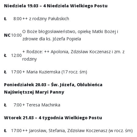
Niedziela 19.03 – 4 Niedziela Wielkiego Postu
Ł
8:00
++ z rodziny Pałubskich
O Boże błogosławieństwo, opiekę Matki Bożej i
NC
10:00
zdrowie dla ks. Józefa Popiela
+ Rodzice: ++ Apolonia, Zdzisław Koczenasz i zm. z
Ł
12:00
rodziny
Ł
17:00
+ Maria Kuziemska (17 rocz. śm)
Poniedziałek 20.03 – Św. Józefa, Oblubieńca
Najświętszej Maryi Panny
Ł
7:00
+ Teresa Machinka
Wtorek 21.03 – 4 tygodnia Wielkiego Postu
Ł
17:00
++ Jarosław, Stefania, Zdzisław Koczenasz (w rocz. śm)