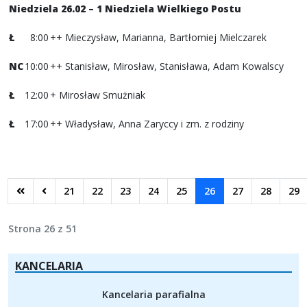
Niedziela 26.02 – 1 Niedziela Wielkiego Postu
Ł
8:00
++ Mieczysław, Marianna, Bartłomiej Mielczarek
NC
10:00
++ Stanisław, Mirosław, Stanisława, Adam Kowalscy
Ł
12:00
+ Mirosław Smużniak
Ł
17:00
++ Władysław, Anna Zaryccy i zm. z rodziny
21
22
23
24
25
26
27
28
29
Strona 26 z 51
KANCELARIA
Kancelaria parafialna