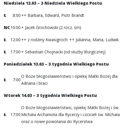
Niedziela 12.03 – 3 Niedziela Wielkiego Postu
Ł
8:00
++ Barbara, Edward, Piotr Brandt
NC
10:00
+ Jacek Grochowski (2 rocz. śm)
Ł
12:00
++ z rodziny Kwasigroch: ++ Julianna, Maria, Ludwik
Ł
17:00
+ Sebastian Chojnacki (od służby liturgicznej)
Poniedziałek 13.03 – 3 tygodnia Wielkiego Postu
O Boże błogosławieństwo i opiekę Matki Bożej dla
Ł
7:00
Adriana i braci
Wtorek 14.03 – 3 tygodnia Wielkiego Postu
O Boże błogosławieństwo, opiekę Matki Bożej i św.
Ł
17:00
Michała Archanioła dla Rycerzy i czcicieli św. Michała
oraz o nowe powołania do Rycerstwa