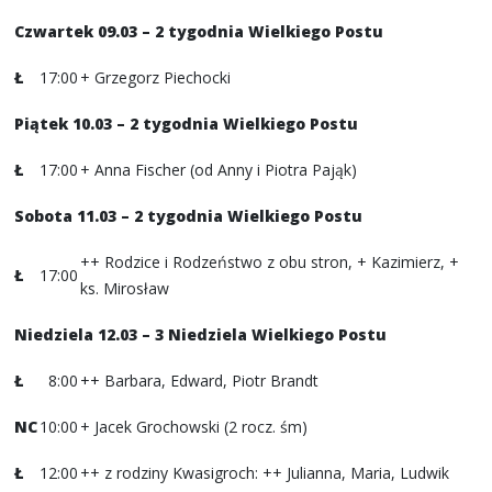
Czwartek 09.03
– 2 tygodnia Wielkiego Postu
Ł
17:00
+ Grzegorz Piechocki
Piątek 10.03 – 2 tygodnia Wielkiego Postu
Ł
17:00
+ Anna Fischer (od Anny i Piotra Pająk)
Sobota 11.03
– 2 tygodnia Wielkiego Postu
++ Rodzice i Rodzeństwo z obu stron, + Kazimierz, +
Ł
17:00
ks. Mirosław
Niedziela 12.03 – 3 Niedziela Wielkiego Postu
Ł
8:00
++ Barbara, Edward, Piotr Brandt
NC
10:00
+ Jacek Grochowski (2 rocz. śm)
Ł
12:00
++ z rodziny Kwasigroch: ++ Julianna, Maria, Ludwik